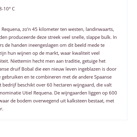
-10° C
in Requena, zo’n 45 kilometer ten westen, landinwaarts,
eden produceerde deze streek veel snelle, slappe bulk. In
rs de handen ineengeslagen om dit beeld mede te
ijn hun wijnen op de markt, waar kwaliteit veel
iteit. Niettemin hecht men aan traditie, getuige het
nse druif Bobal die een nieuw leven ingeblazen is door
 gebruiken en te combineren met de andere Spaanse
t bedrijf beschikt over 60 hectaren wijngaard, die valt
ominatie Utiel Requena. De wijngaarden liggen op 600
waar de bodem overwegend uit kalksteen bestaat, met
r.