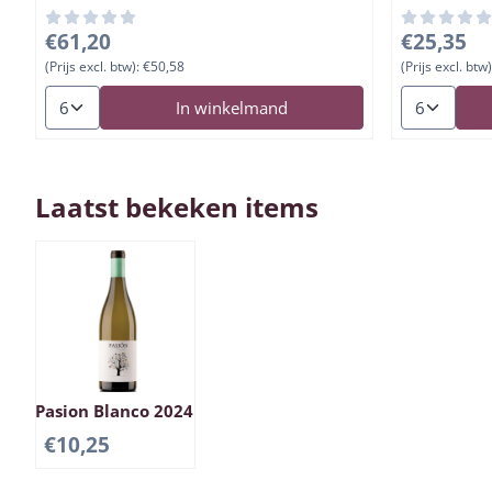
Prijs: 61,20, exclusief btw: 50,58
Prijs: 25,35
€61,20
€25,35
(Prijs excl. btw):
€50,58
(Prijs excl. btw)
Aantal kiezen voor Torres Milmanda Chardonnay 2021- D.
Aantal kiez
In winkelmand
Laatst bekeken items
Pasion Blanco 2024
€
10,25