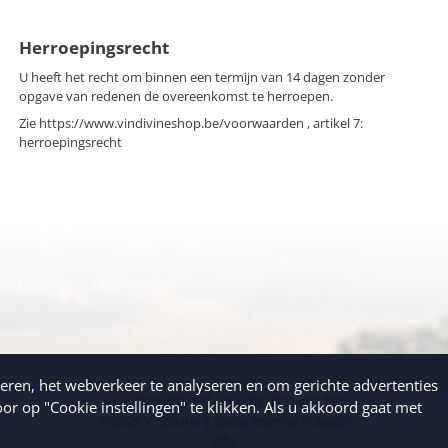
Herroepingsrecht
U heeft het recht om binnen een termijn van 14 dagen zonder
opgave van redenen de overeenkomst te herroepen.
Zie
https://www.vindivineshop.be/voorwaarden
, artikel 7:
herroepingsrecht
eren, het webverkeer te analyseren en om gerichte advertenties
KvK: 0822.409.253 - Btw: BE 0822.409.253
or op "Cookie instellingen" te klikken. Als u akkoord gaat met
© 2025 VinDivine |
Gratis levering in België