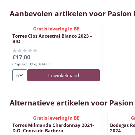
Aanbevolen artikelen voor
Pasion 
Gratis levering in BE
Torres Clos Ancestral Blanco 2023 –
BIO
Prijs: 17,00, exclusief btw: 14,05
€17,00
(Prijs excl. btw):
€14,05
Aantal kiezen voor Torres Clos Ancestral Blanco 2023 – BIO
In winkelmand
Alternatieve artikelen voor
Pasion
Gratis levering in BE
G
Torres Milmanda Chardonnay 2021-
Bodegas Re
D.O. Conca de Barbera
2024