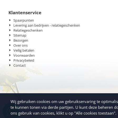
Klantenservice
Spaarpunten
Levering aan bedrijven - relatiegeschenken
Relatiegeschenken
Sitemap
Bezorgen
Over ons
Veilig betalen
Voorwaarden
Privacybeleid
Contact
Wij gebruiken cookies om uw gebruikservaring te optimalis
te kunnen tonen via derde partijen. U kunt deze beheren do
ons gebruik van cookies, klikt u op "Alle cookies toestaan".