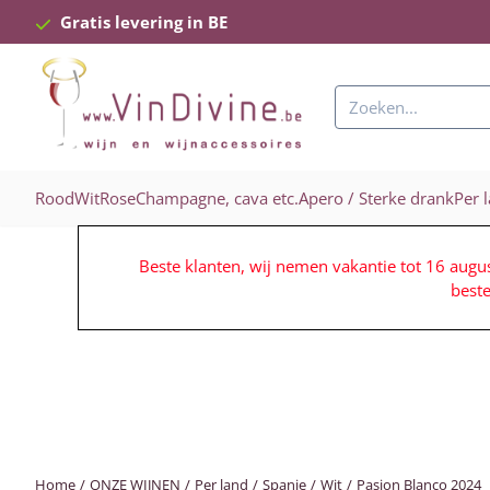
Cookievoorkeuren zijn beschikbaar. Kies instellingen of sta alle c
Gratis levering in BE
Zoeken
Rood
Wit
Rose
Champagne, cava etc.
Apero / Sterke drank
Per 
Beste klanten, wij nemen vakantie tot 16 augu
best
Home
/
ONZE WIJNEN
/
Per land
/
Spanje
/
Wit
/
Pasion Blanco 2024