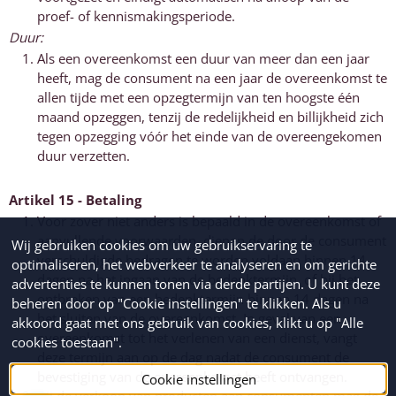
proef- of kennismakingsperiode.
Duur:
Als een overeenkomst een duur van meer dan een jaar
heeft, mag de consument na een jaar de overeenkomst te
allen tijde met een opzegtermijn van ten hoogste één
maand opzeggen, tenzij de redelijkheid en billijkheid zich
tegen opzegging vóór het einde van de overeengekomen
duur verzetten.
Artikel 15 - Betaling
Voor zover niet anders is bepaald in de overeenkomst of
aanvullende voorwaarden, dienen de door de consument
Wij gebruiken cookies om uw gebruikservaring te
verschuldigde bedragen te worden voldaan binnen 14
optimaliseren, het webverkeer te analyseren en om gerichte
dagen na het ingaan van de bedenktermijn, of bij het
advertenties te kunnen tonen via derde partijen. U kunt deze
ontbreken van een bedenktermijn binnen 14 dagen na
beheren door op "Cookie instellingen" te klikken. Als u
het sluiten van de overeenkomst. In geval van een
akkoord gaat met ons gebruik van cookies, klikt u op "Alle
overeenkomst tot het verlenen van een dienst, vangt
cookies toestaan".
deze termijn aan op de dag nadat de consument de
bevestiging van de overeenkomst heeft ontvangen.
Cookie instellingen