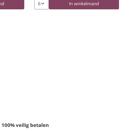
rze Tinto 2022
Aantal kiezen voor Florbela Tinto 2021
nd
In winkelmand
100% veilig betalen