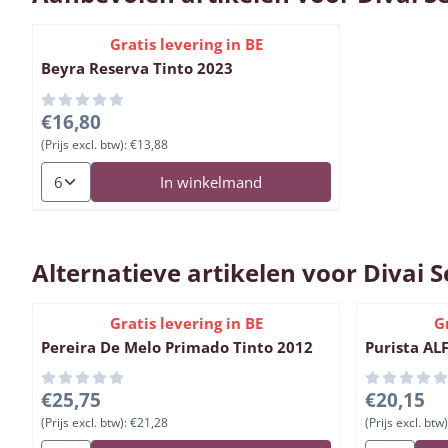
Gratis levering in BE
Beyra Reserva Tinto 2023
Prijs: 16,80, exclusief btw: 13,88
€16,80
(Prijs excl. btw):
€13,88
Aantal kiezen voor Beyra Reserva Tinto 2023
In winkelmand
Alternatieve artikelen voor
Divai S
Gratis levering in BE
G
Pereira De Melo Primado Tinto 2012
Purista ALF
Prijs: 25,75, exclusief btw: 21,28
Prijs: 20,15
€25,75
€20,15
(Prijs excl. btw):
€21,28
(Prijs excl. btw)