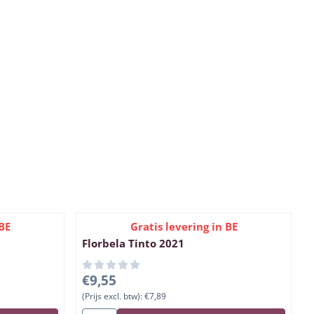
BE
Gratis levering in BE
Florbela Tinto 2021
72
Prijs: 9,55, exclusief btw: 7,89
€9,55
(Prijs excl. btw):
€7,89