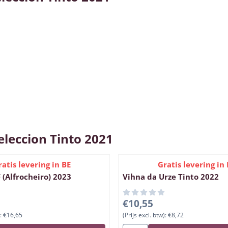
eleccion Tinto 2021
ratis levering in BE
Gratis levering in 
 (Alfrocheiro) 2023
Vihna da Urze Tinto 2022
, exclusief btw: 16,65
Prijs: 10,55, exclusief btw: 8,
€10,55
:
€16,65
(Prijs excl. btw):
€8,72