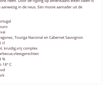
onk heeft. Door de rijping op Amerikaans eiken vaten is
le aanwezig in de neus. Een mooie aanrader uit de
ortugal
ouro
ivai
ragonez, Touriga Nacional en Cabernet Sauvignon
5 cl
ol, kruidig,vrij complex
arbecue,vleesgerechten
3 %
6-18° C
ood
urk