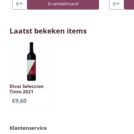
Aantal kiezen voor Pereira De Melo Primado Tinto 2012
Aantal kieze
In winkelmand
Laatst bekeken items
Divai Seleccion
Tinto 2021
€
9,60
Klantenservice