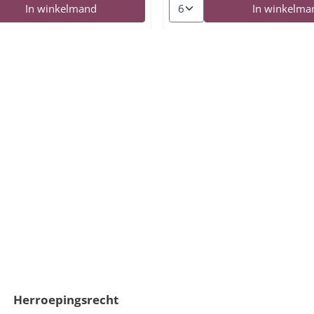
n voor Purista ALF (Alfrocheiro) 2023
Aantal kiezen voor Vihna da U
In winkelmand
In winkelma
Herroepingsrecht