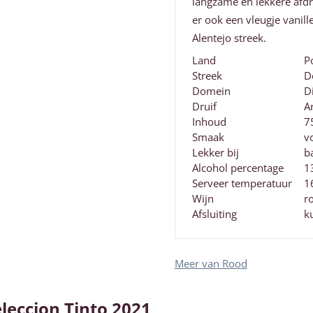
langzame en lekkere afdr
er ook een vleugje vanil
Alentejo streek.
Land
P
Streek
D
Domein
D
Druif
A
Inhoud
7
Smaak
v
Lekker bij
b
Alcohol percentage
1
Serveer temperatuur
1
Wijn
r
Afsluiting
k
Meer van Rood
eleccion Tinto 2021