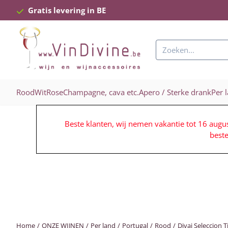
Cookievoorkeuren zijn beschikbaar. Kies instellingen of sta alle c
Gratis levering in BE
Zoeken
Rood
Wit
Rose
Champagne, cava etc.
Apero / Sterke drank
Per 
Beste klanten, wij nemen vakantie tot 16 augu
best
Home
/
ONZE WIJNEN
/
Per land
/
Portugal
/
Rood
/
Divai Seleccion 