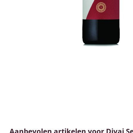
Aanbevolen artikelen voor
Divai S