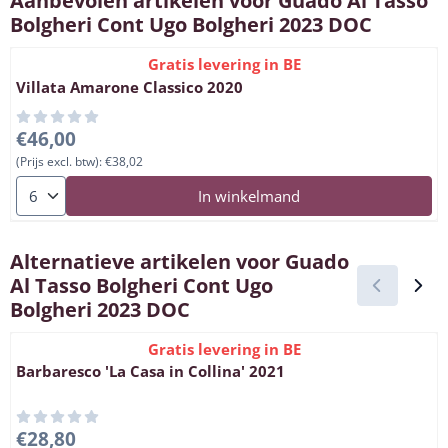
Aanbevolen artikelen voor
Guado Al Tasso
Bolgheri Cont Ugo Bolgheri 2023 DOC
Gratis levering in BE
Villata Amarone Classico 2020
Prijs: 46,00, exclusief btw: 38,02
€46,00
(Prijs excl. btw):
€38,02
Aantal kiezen voor Villata Amarone Classico 2020
In winkelmand
Alternatieve artikelen voor
Guado
Al Tasso Bolgheri Cont Ugo
Bolgheri 2023 DOC
Gratis levering in BE
Barbaresco 'La Casa in Collina' 2021
Prijs: 28,80, exclusief btw: 23,80
€28,80