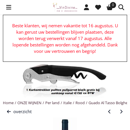
Cookievoorkeuren zijn beschikbaar. Kies instellingen of sta alle c
0
Beste klanten, wij nemen vakantie tot 16 augustus. U
kan gerust uw bestellingen blijven plaatsen, deze
worden terug verwerkt vanaf 17 augustus. Alle
lopende bestellingen worden nog afgehandeld. Dank
voor uw vertrouwen en begrip!
Home
/
ONZE WIJNEN
/
Per land
/
Italie
/
Rood
/
Guado Al Tasso Bolgher
overzicht