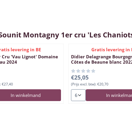
24
 Sounit Montagny 1er cru 'Les Chaniot
ratis levering in BE
Gratis levering in 
r Cru 'Vau Lignot' Domaine
Didier Delagrange Bourgog
au 2024
Côtes de Beaune blanc 202
, exclusief btw: 27,40
Prijs: 25,05, exclusief btw: 20
€25,05
:
€27,40
(Prijs excl. btw):
€20,70
en voor Chablis 1er Cru 'Vau Lignot' Domaine Louis Moreau 2024
Aantal kiezen voor Didier De
In winkelmand
In winkelma