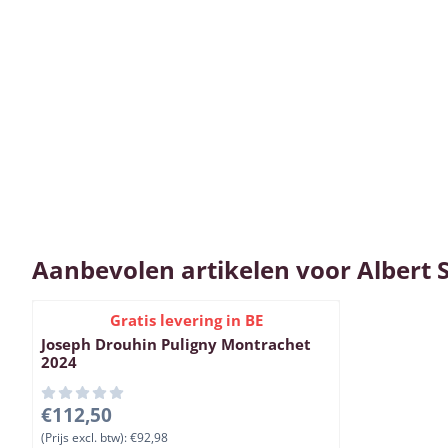
Aanbevolen artikelen voor
Albert 
Gratis levering in BE
Joseph Drouhin Puligny Montrachet
2024
Prijs: 112,50, exclusief btw: 92,98
€112,50
(Prijs excl. btw):
€92,98