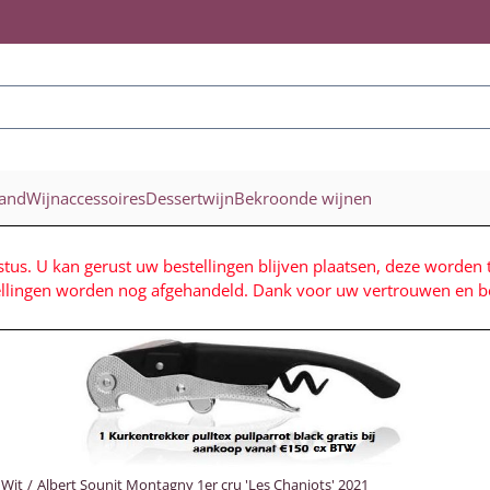
ookies toe.
land
Wijnaccessoires
Dessertwijn
Bekroonde wijnen
stus. U kan gerust uw bestellingen blijven plaatsen, deze worden 
ellingen worden nog afgehandeld. Dank voor uw vertrouwen en be
Wit
/
Albert Sounit Montagny 1er cru 'Les Chaniots' 2021