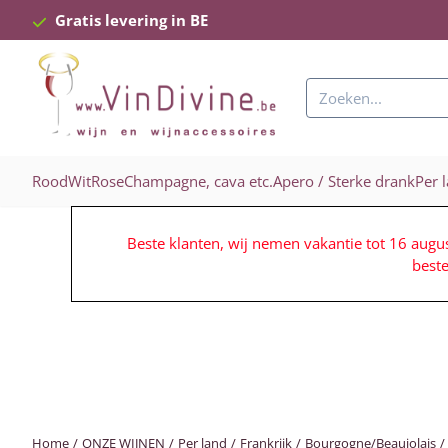
Cookievoorkeuren zijn beschikbaar. Kies instellingen of sta alle c
Gratis levering in BE
Zoeken
Rood
Wit
Rose
Champagne, cava etc.
Apero / Sterke drank
Per 
Beste klanten, wij nemen vakantie tot 16 augu
best
Home
/
ONZE WIJNEN
/
Per land
/
Frankrijk
/
Bourgogne/Beaujolais
/