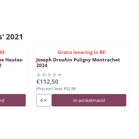
s' 2021
BE
Gratis levering in BE
ne Hautes-
Joseph Drouhin Puligny Montrachet
2
2024
,70
Prijs: 112,50, exclusief btw: 92,98
€112,50
(Prijs excl. btw):
€92,98
lagrange Bourgogne Hautes-Côtes de Beaune blanc 2022
Aantal kiezen voor Joseph Drouhin Puligny Mon
nd
In winkelmand