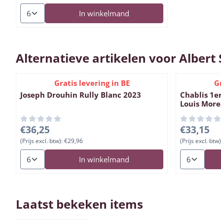
Aantal kiezen voor Joseph Drouhin Puligny Montrachet 20
In winkelmand
Alternatieve artikelen voor
Albert
Gratis levering in BE
G
Joseph Drouhin Rully Blanc 2023
Chablis 1e
Louis More
Prijs: 36,25, exclusief btw: 29,96
Prijs: 33,15
€36,25
€33,15
(Prijs excl. btw):
€29,96
(Prijs excl. btw)
Aantal kiezen voor Joseph Drouhin Rully Blanc 2023
Aantal kiez
In winkelmand
Laatst bekeken items