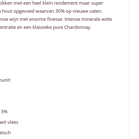
stokken met een heel klein rendement maar super
p hout opgevoed waarvan 30% op nieuwe vaten.
ntense wijn met enorme finesse. Intense minerale witte
ntratie en een klassieke pure Chardonnay.
ounit
13%
wit vlees
tisch