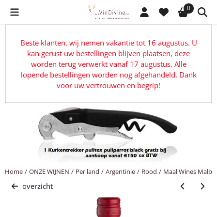
Cookievoorkeuren zijn beschikbaar. Kies instellingen of sta alle c
0
Beste klanten, wij nemen vakantie tot 16 augustus. U
kan gerust uw bestellingen blijven plaatsen, deze
worden terug verwerkt vanaf 17 augustus. Alle
lopende bestellingen worden nog afgehandeld. Dank
voor uw vertrouwen en begrip!
Home
/
ONZE WIJNEN
/
Per land
/
Argentinie
/
Rood
/
Maal Wines Malbec
overzicht