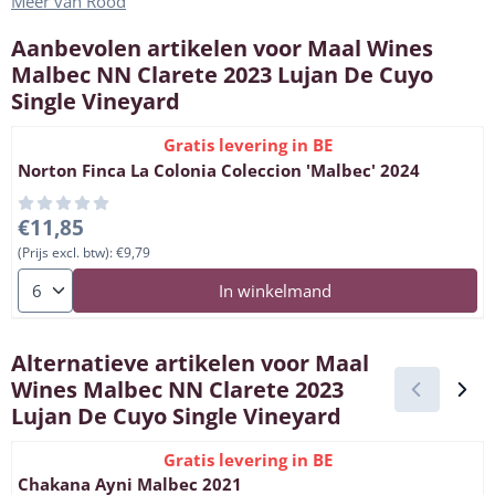
Meer van Rood
Aanbevolen artikelen voor
Maal Wines
Malbec NN Clarete 2023 Lujan De Cuyo
Single Vineyard
Gratis levering in BE
Norton Finca La Colonia Coleccion 'Malbec' 2024
Prijs: 11,85, exclusief btw: 9,79
€11,85
(Prijs excl. btw):
€9,79
Aantal kiezen voor Norton Finca La Colonia Coleccion 'Malbec'
In winkelmand
Alternatieve artikelen voor
Maal
Wines Malbec NN Clarete 2023
Lujan De Cuyo Single Vineyard
Gratis levering in BE
Chakana Ayni Malbec 2021