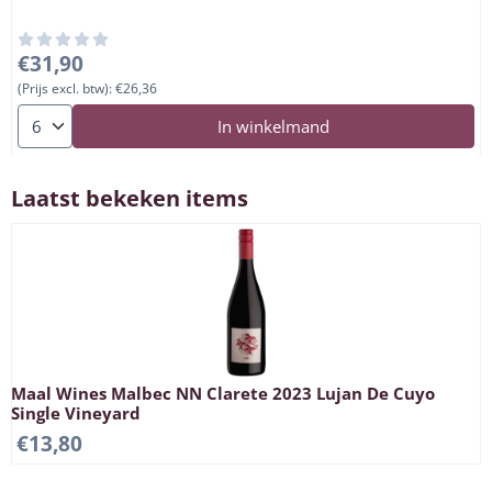
Prijs: 31,90, exclusief btw: 26,36
€31,90
(Prijs excl. btw):
€26,36
Aantal kiezen voor Chakana Ayni Malbec 2021
In winkelmand
Laatst bekeken items
Maal Wines Malbec NN Clarete 2023 Lujan De Cuyo
Single Vineyard
€
13,80