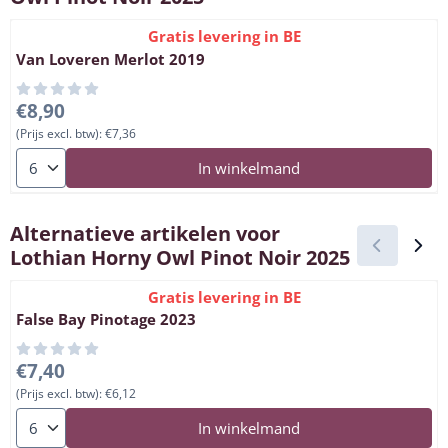
Gratis levering in BE
Van Loveren Merlot 2019
Prijs: 8,90, exclusief btw: 7,36
€8,90
(Prijs excl. btw):
€7,36
Aantal kiezen voor Van Loveren Merlot 2019
In winkelmand
Alternatieve artikelen voor
Lothian Horny Owl Pinot Noir 2025
Gratis levering in BE
False Bay Pinotage 2023
Prijs: 7,40, exclusief btw: 6,12
€7,40
(Prijs excl. btw):
€6,12
Aantal kiezen voor False Bay Pinotage 2023
In winkelmand