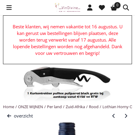
Cookievoorkeuren zijn beschikbaar. Kies instellingen of sta alle c
0
Beste klanten, wij nemen vakantie tot 16 augustus. U
kan gerust uw bestellingen blijven plaatsen, deze
worden terug verwerkt vanaf 17 augustus. Alle
lopende bestellingen worden nog afgehandeld. Dank
voor uw vertrouwen en begrip!
Home
/
ONZE WIJNEN
/
Per land
/
Zuid-Afrika
/
Rood
/
Lothian Horny Owl
overzicht