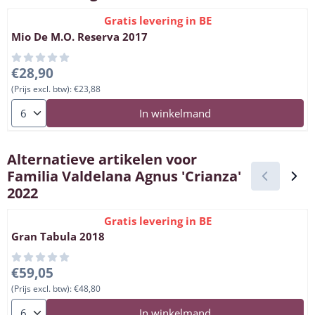
Gratis levering in BE
Mio De M.O. Reserva 2017
Prijs: 28,90, exclusief btw: 23,88
€28,90
(Prijs excl. btw):
€23,88
Aantal kiezen voor Mio De M.O. Reserva 2017
In winkelmand
Alternatieve artikelen voor
Familia Valdelana Agnus 'Crianza'
2022
Gratis levering in BE
Gran Tabula 2018
Prijs: 59,05, exclusief btw: 48,80
€59,05
(Prijs excl. btw):
€48,80
Aantal kiezen voor Gran Tabula 2018
In winkelmand