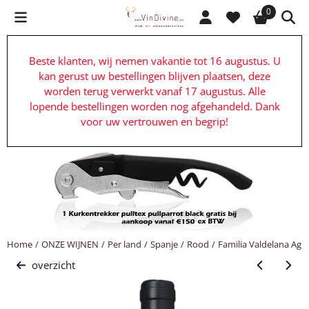
Cookievoorkeuren zijn beschikbaar. Kies instellingen of sta alle c
0
Beste klanten, wij nemen vakantie tot 16 augustus. U
kan gerust uw bestellingen blijven plaatsen, deze
worden terug verwerkt vanaf 17 augustus. Alle
lopende bestellingen worden nog afgehandeld. Dank
voor uw vertrouwen en begrip!
Home
/
ONZE WIJNEN
/
Per land
/
Spanje
/
Rood
/
Familia Valdelana Agnu
overzicht