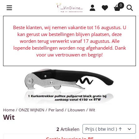
Cookievoorkeuren zijn beschikbaar. Kies instellingen of sta alle c
0
Beste klanten, wij nemen vakantie tot 16 augustus. U
kan gerust uw bestellingen blijven plaatsen, deze
worden terug verwerkt vanaf 17 augustus. Alle
lopende bestellingen worden nog afgehandeld. Dank
voor uw vertrouwen en begrip!
Home
/
ONZE WIJNEN
/
Per land
/
Litouwen
/
Wit
Wit
Sorteermethode
2
Artikelen