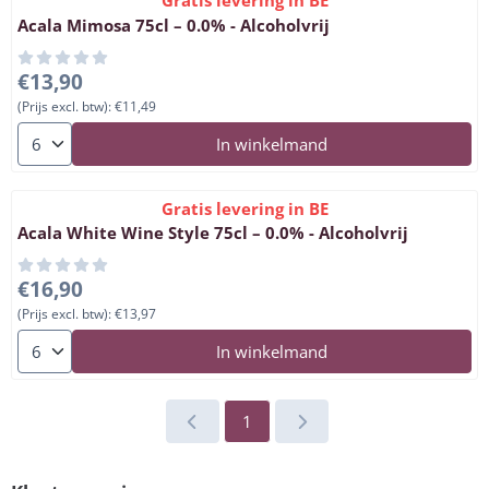
Gratis levering in BE
Acala Mimosa 75cl – 0.0% - Alcoholvrij
Prijs: 13,90, exclusief btw: 11,49
€13,90
(Prijs excl. btw):
€11,49
Aantal kiezen voor Acala Mimosa 75cl – 0.0% - Alcoholvrij
In winkelmand
Gratis levering in BE
Acala White Wine Style 75cl – 0.0% - Alcoholvrij
Prijs: 16,90, exclusief btw: 13,97
€16,90
(Prijs excl. btw):
€13,97
Aantal kiezen voor Acala White Wine Style 75cl – 0.0% - Alcohol
In winkelmand
1