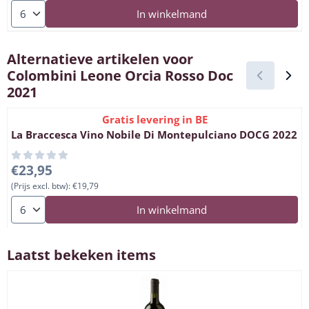
Aantal kiezen voor Icario Vino Nobile Di Montepulciano DOCG
In winkelmand
Alternatieve artikelen voor
Colombini Leone Orcia Rosso Doc
2021
Gratis levering in BE
La Braccesca Vino Nobile Di Montepulciano DOCG 2022
Prijs: 23,95, exclusief btw: 19,79
€23,95
(Prijs excl. btw):
€19,79
Aantal kiezen voor La Braccesca Vino Nobile Di Montepulcia
In winkelmand
Laatst bekeken items