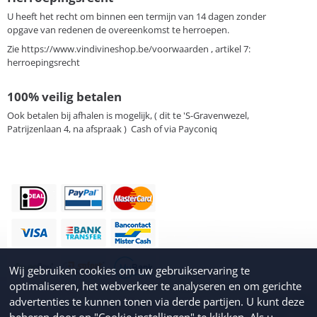
U heeft het recht om binnen een termijn van 14 dagen zonder
opgave van redenen de overeenkomst te herroepen.
Zie
https://www.vindivineshop.be/voorwaarden
, artikel 7:
herroepingsrecht
100% veilig betalen
Ook betalen bij afhalen is mogelijk, ( dit te 'S-Gravenwezel,
Patrijzenlaan 4, na afspraak ) Cash of via Payconiq
Wij gebruiken cookies om uw gebruikservaring te
optimaliseren, het webverkeer te analyseren en om gerichte
advertenties te kunnen tonen via derde partijen. U kunt deze