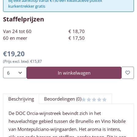
Bij elke aankoop vanaf €150 een kwalitatieve pulltex
kurkentrekker gratis
Staffelprijzen
Van 24 tot 60
€
18,70
60 en meer
€
17,50
€
19,20
(Prijs excl. btw):
€
15,87
In winkelwagen
Aantal
Beschrijving
Beoordelingen (0)
De DOC Orcia-wijnstreek bevindt zich in het
heuvelachtige gebied tussen de Brunello en Vino Nobile
van Montepulciano-wijngaarden. Het aroma is intens,