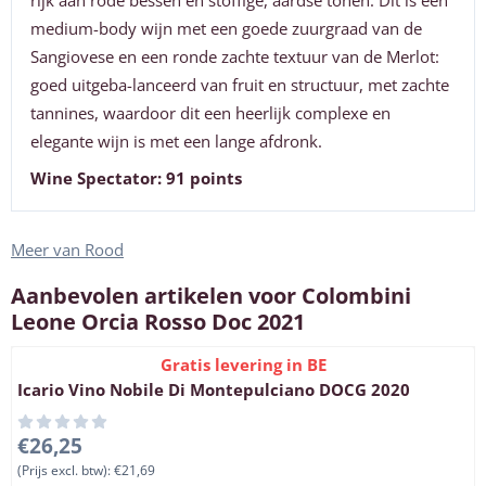
rijk aan rode bessen en stoffige, aardse tonen. Dit is een
medium-body wijn met een goede zuurgraad van de
Sangiovese en een ronde zachte textuur van de Merlot:
goed uitgeba-lanceerd van fruit en structuur, met zachte
tannines, waardoor dit een heerlijk complexe en
elegante wijn is met een lange afdronk.
Wine Spectator: 91 points
Meer van Rood
Aanbevolen artikelen voor
Colombini
Leone Orcia Rosso Doc 2021
Gratis levering in BE
Icario Vino Nobile Di Montepulciano DOCG 2020
Prijs: 26,25, exclusief btw: 21,69
€26,25
(Prijs excl. btw):
€21,69