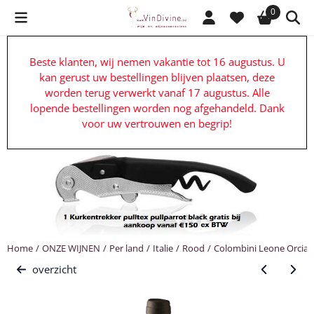
Cookievoorkeuren zijn beschikbaar. Kies instellingen of sta alle c
0
Beste klanten, wij nemen vakantie tot 16 augustus. U
kan gerust uw bestellingen blijven plaatsen, deze
worden terug verwerkt vanaf 17 augustus. Alle
lopende bestellingen worden nog afgehandeld. Dank
voor uw vertrouwen en begrip!
Home
/
ONZE WIJNEN
/
Per land
/
Italie
/
Rood
/
Colombini Leone Orcia 
overzicht