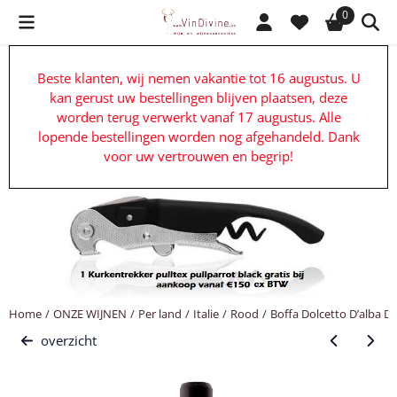
Cookievoorkeuren zijn beschikbaar. Kies instellingen of sta alle c
0
Beste klanten, wij nemen vakantie tot 16 augustus. U
kan gerust uw bestellingen blijven plaatsen, deze
worden terug verwerkt vanaf 17 augustus. Alle
lopende bestellingen worden nog afgehandeld. Dank
voor uw vertrouwen en begrip!
Home
/
ONZE WIJNEN
/
Per land
/
Italie
/
Rood
/
Boffa Dolcetto D’alba D
overzicht