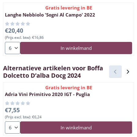
Gratis levering in BE
Langhe Nebbiolo 'Sogni Al Campo' 2022
Prijs: 20,40, exclusief btw: 16,86
€20,40
(Prijs excl. btw):
€16,86
Aantal kiezen voor Langhe Nebbiolo 'Sogni Al Campo' 2022
In winkelmand
Alternatieve artikelen voor
Boffa
Dolcetto D’alba Docg 2024
Gratis levering in BE
Adria Vini Primitivo 2020 IGT - Puglia
Prijs: 7,55, exclusief btw: 6,24
€7,55
(Prijs excl. btw):
€6,24
Aantal kiezen voor Adria Vini Primitivo 2020 IGT - Puglia
In winkelmand