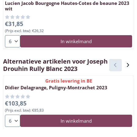
Lucien Jacob Bourgogne Hautes-Cotes de beaune 2023
wit
Prijs: 31,85, exclusief btw: 26,32
€31,85
(Prijs excl. btw):
€26,32
Aantal kiezen voor Lucien Jacob Bourgogne Hautes-Cotes de b
In winkelmand
Alternatieve artikelen voor
Joseph
Drouhin Rully Blanc 2023
Gratis levering in BE
Didier Delagrange, Puligny-Montrachet 2023
Prijs: 103,85, exclusief btw: 85,83
€103,85
(Prijs excl. btw):
€85,83
Aantal kiezen voor Didier Delagrange, Puligny-Montrachet 202
In winkelmand