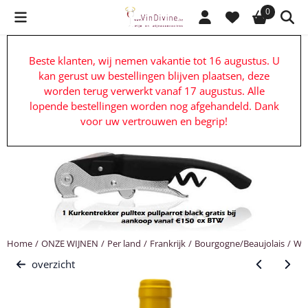
Cookievoorkeuren zijn beschikbaar. Kies instellingen of sta alle c
0
Beste klanten, wij nemen vakantie tot 16 augustus. U
kan gerust uw bestellingen blijven plaatsen, deze
worden terug verwerkt vanaf 17 augustus. Alle
lopende bestellingen worden nog afgehandeld. Dank
voor uw vertrouwen en begrip!
Home
/
ONZE WIJNEN
/
Per land
/
Frankrijk
/
Bourgogne/Beaujolais
/
Wit
overzicht