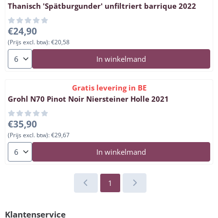
Thanisch 'Spätburgunder' unfiltriert barrique 2022
Prijs: 24,90, exclusief btw: 20,58
€24,90
(Prijs excl. btw):
€20,58
Aantal kiezen voor Thanisch 'Spätburgunder' unfiltriert barriq
In winkelmand
Gratis levering in BE
Grohl N70 Pinot Noir Niersteiner Holle 2021
Prijs: 35,90, exclusief btw: 29,67
€35,90
(Prijs excl. btw):
€29,67
Aantal kiezen voor Grohl N70 Pinot Noir Niersteiner Holle 202
In winkelmand
1
Klantenservice