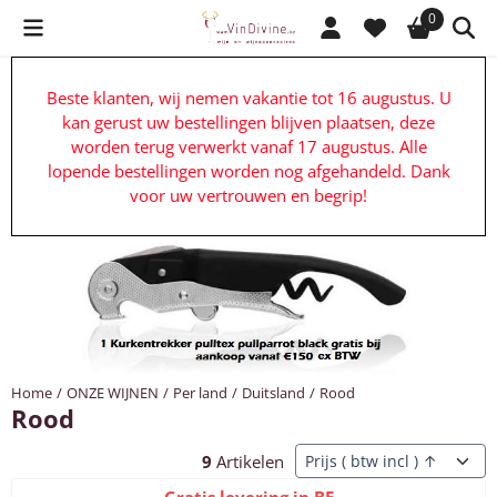
Cookievoorkeuren zijn beschikbaar. Kies instellingen of sta alle c
0
Beste klanten, wij nemen vakantie tot 16 augustus. U
kan gerust uw bestellingen blijven plaatsen, deze
worden terug verwerkt vanaf 17 augustus. Alle
lopende bestellingen worden nog afgehandeld. Dank
voor uw vertrouwen en begrip!
Home
/
ONZE WIJNEN
/
Per land
/
Duitsland
/
Rood
Rood
Sorteermethode
9
Artikelen