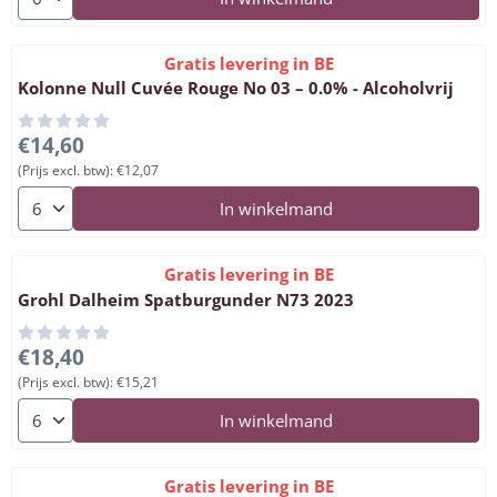
Gratis levering in BE
Kolonne Null Cuvée Rouge No 03 – 0.0% - Alcoholvrij
Prijs: 14,60, exclusief btw: 12,07
€14,60
(Prijs excl. btw):
€12,07
Aantal kiezen voor Kolonne Null Cuvée Rouge No 03 – 0.0% - Al
In winkelmand
Gratis levering in BE
Grohl Dalheim Spatburgunder N73 2023
Prijs: 18,40, exclusief btw: 15,21
€18,40
(Prijs excl. btw):
€15,21
Aantal kiezen voor Grohl Dalheim Spatburgunder N73 2023
In winkelmand
Gratis levering in BE