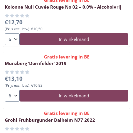
Gratis levering in BE
Kolonne Null Cuvée Rouge No 02 – 0.0% - Alcoholvrij
Prijs: 12,70, exclusief btw: 10,50
€12,70
(Prijs excl. btw):
€10,50
Aantal kiezen voor Kolonne Null Cuvée Rouge No 02 – 0.0% - Al
In winkelmand
Gratis levering in BE
Munzberg ‘Dornfelder’ 2019
Prijs: 13,10, exclusief btw: 10,83
€13,10
(Prijs excl. btw):
€10,83
Aantal kiezen voor Munzberg ‘Dornfelder’ 2019
In winkelmand
Gratis levering in BE
Grohl Fruhburgunder Dalheim N77 2022