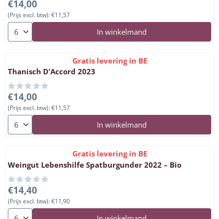
Prijs: 14,00, exclusief btw: 11,57
€14,00
(Prijs excl. btw):
€11,57
Aantal kiezen voor Grohl Fruhburgunder Dalheim N77 2022
In winkelmand
Gratis levering in BE
Thanisch D'Accord 2023
Prijs: 14,00, exclusief btw: 11,57
€14,00
(Prijs excl. btw):
€11,57
Aantal kiezen voor Thanisch D'Accord 2023
In winkelmand
Gratis levering in BE
Weingut Lebenshilfe Spatburgunder 2022 – Bio
Prijs: 14,40, exclusief btw: 11,90
€14,40
(Prijs excl. btw):
€11,90
Aantal kiezen voor Weingut Lebenshilfe Spatburgunder 2022 –
In winkelmand