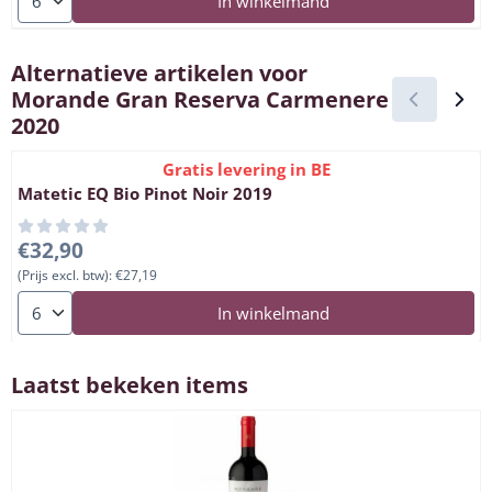
In winkelmand
Alternatieve artikelen voor
Morande Gran Reserva Carmenere
2020
Gratis levering in BE
Matetic EQ Bio Pinot Noir 2019
Prijs: 32,90, exclusief btw: 27,19
€32,90
(Prijs excl. btw):
€27,19
Aantal kiezen voor Matetic EQ Bio Pinot Noir 2019
In winkelmand
Laatst bekeken items