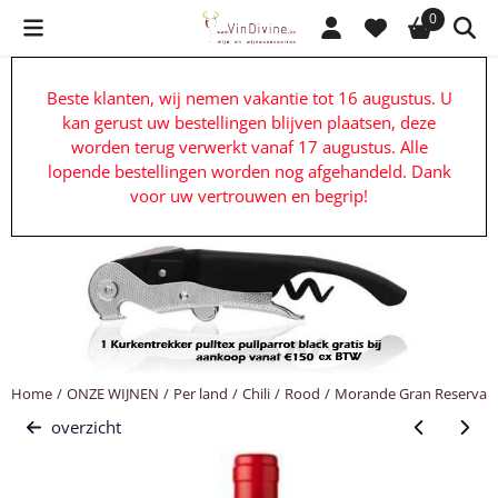
Cookievoorkeuren zijn beschikbaar. Kies instellingen of sta alle c
0
Beste klanten, wij nemen vakantie tot 16 augustus. U
kan gerust uw bestellingen blijven plaatsen, deze
worden terug verwerkt vanaf 17 augustus. Alle
lopende bestellingen worden nog afgehandeld. Dank
voor uw vertrouwen en begrip!
Home
/
ONZE WIJNEN
/
Per land
/
Chili
/
Rood
/
Morande Gran Reserva 
overzicht