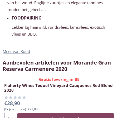
van het woud. Ragfijne zuurtjes en elegante tannines
ronden het geheel af.
FOODPAIRING
Lekker bij haarwild, rundsvlees, lamsvlees, exotisch
vlees en BBQ.
Meer van Rood
Aanbevolen artikelen voor
Morande Gran
Reserva Carmenere 2020
Gratis levering in BE
Flaherty Wines Tequel Vineyard Cauquenes Red Blend
2020
Prijs: 28,90, exclusief btw: 23,88
€28,90
(Prijs excl. btw):
€23,88
Aantal kiezen voor Flaherty Wines Tequel Vineyard Cauquenes