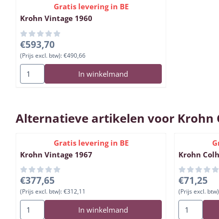
Gratis levering in BE
Krohn Vintage 1960
Prijs: 593,70, exclusief btw: 490,66
€593,70
(Prijs excl. btw):
€490,66
Aantal kiezen voor Krohn Vintage 1960
In winkelmand
Alternatieve artikelen voor
Krohn 
Gratis levering in BE
G
Krohn Vintage 1967
Krohn Colh
Prijs: 377,65, exclusief btw: 312,11
Prijs: 71,25
€377,65
€71,25
(Prijs excl. btw):
€312,11
(Prijs excl. btw)
Aantal kiezen voor Krohn Vintage 1967
Aantal kiez
In winkelmand