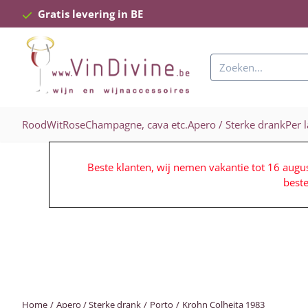
Cookievoorkeuren zijn beschikbaar. Kies instellingen of sta alle c
Gratis levering in BE
Zoeken
Rood
Wit
Rose
Champagne, cava etc.
Apero / Sterke drank
Per 
Beste klanten, wij nemen vakantie tot 16 augu
best
Home
/
Apero / Sterke drank
/
Porto
/
Krohn Colheita 1983