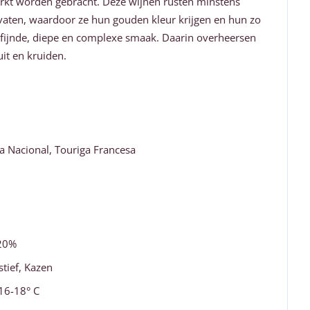
kt worden gebracht. Deze wijnen rusten minstens
vaten, waardoor ze hun gouden kleur krijgen en hun zo
fijnde, diepe en complexe smaak. Daarin overheersen
it en kruiden.
ga Nacional, Touriga Francesa
20%
stief, Kazen
6-18° C