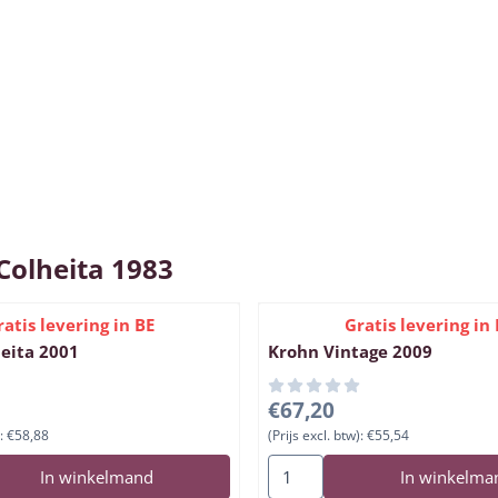
Colheita 1983
ratis levering in BE
Gratis levering in 
eita 2001
Krohn Vintage 2009
, exclusief btw: 58,88
Prijs: 67,20, exclusief btw: 55
€67,20
:
€58,88
(Prijs excl. btw):
€55,54
en voor Krohn Colheita 2001
Aantal kiezen voor Krohn Vin
In winkelmand
In winkelma