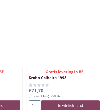
BE
Gratis levering in BE
Krohn Colheita 1998
,54
Prijs: 71,70, exclusief btw: 59,26
€71,70
(Prijs excl. btw):
€59,26
tage 2009
Aantal kiezen voor Krohn Colheita 1998
nd
In winkelmand