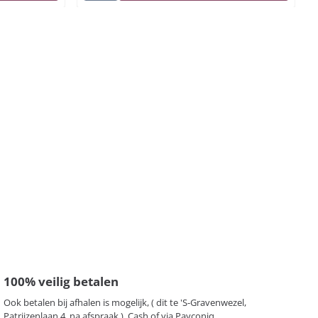
100% veilig betalen
Ook betalen bij afhalen is mogelijk, ( dit te 'S-Gravenwezel,
Patrijzenlaan 4, na afspraak ) Cash of via Payconiq