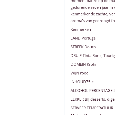
moment dat ze op de mar
gedurende zeven jaar in 
kenmerkende zachte, ver
aroma's van gedroogd fru
Kenmerken
LAND Portugal
STREEK Douro
DRUIF Tinta Roriz, Touri
DOMEIN Krohn
WIJN rood
INHOUD75 cl
ALCOHOL PERCENTAGE 
LEKKER BIJ desserts, dige
SERVEER TEMPERATUUR 1